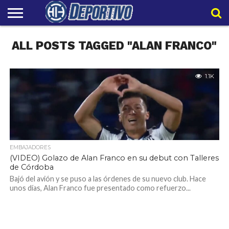
LIGAPRO
ALL POSTS TAGGED "ALAN FRANCO"
NACIONAL
INTERNACIONAL
EMBAJADORES
POLIDEPORTIVO
POLÍTICAS
CONTACTO
EQUIPO
DE
HIT
HIT
PRIVACIDAD
1.1K
EMBAJADORES
(VIDEO) Golazo de Alan Franco en su debut con Talleres
de Córdoba
Bajó del avión y se puso a las órdenes de su nuevo club. Hace
unos días, Alan Franco fue presentado como refuerzo...