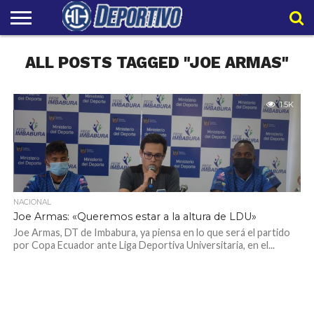
LIGAPRO
ALL POSTS TAGGED "JOE ARMAS"
NACIONAL
INTERNACIONAL
EMBAJADORES
POLIDEPORTIVO
POLÍTICAS
CONTACTO
EQUIPO
DE
HIT
HIT
PRIVACIDAD
1.5K
NACIONAL
Joe Armas: «Queremos estar a la altura de LDU»
Joe Armas, DT de Imbabura, ya piensa en lo que será el partido
por Copa Ecuador ante Liga Deportiva Universitaria, en el...