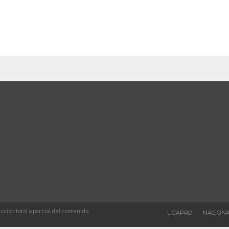
ción total o parcial del contenido
LIGAPRO
NACION