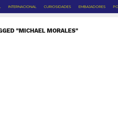
L
INTERNACIONAL
CURIOSIDADES
EMBAJADORES
PO
GGED "MICHAEL MORALES"