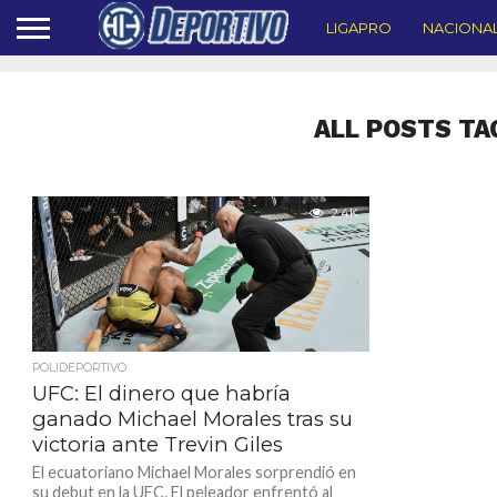
LIGAPRO
NACIONA
ALL POSTS TA
2.4K
POLIDEPORTIVO
UFC: El dinero que habría
ganado Michael Morales tras su
victoria ante Trevin Giles
El ecuatoriano Michael Morales sorprendió en
su debut en la UFC. El peleador enfrentó al