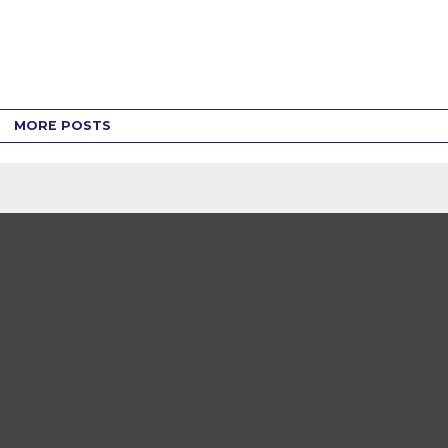
MORE POSTS