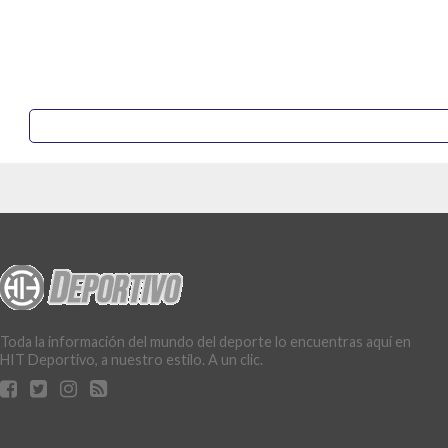
Toda la información del mundo del deporte lo encuentras aquí en
HIT Deportivo, a nuestro estilo. A un clic.