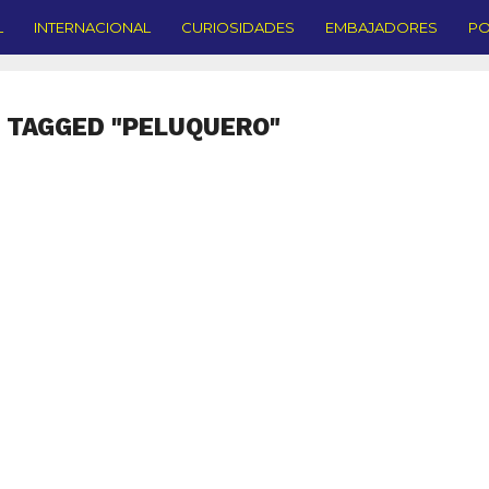
L
INTERNACIONAL
CURIOSIDADES
EMBAJADORES
PO
 TAGGED "PELUQUERO"