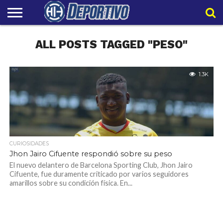
LIGAPRO
ALL POSTS TAGGED "PESO"
NACIONAL
INTERNACIONAL
EMBAJADORES
POLIDEPORTIVO
POLÍTICAS
CONTACTO
EQUIPO
DE
HIT
HIT
PRIVACIDAD
1.3K
CURIOSIDADES
Jhon Jairo Cifuente respondió sobre su peso
El nuevo delantero de Barcelona Sporting Club, Jhon Jairo
Cifuente, fue duramente criticado por varios seguidores
amarillos sobre su condición física. En...