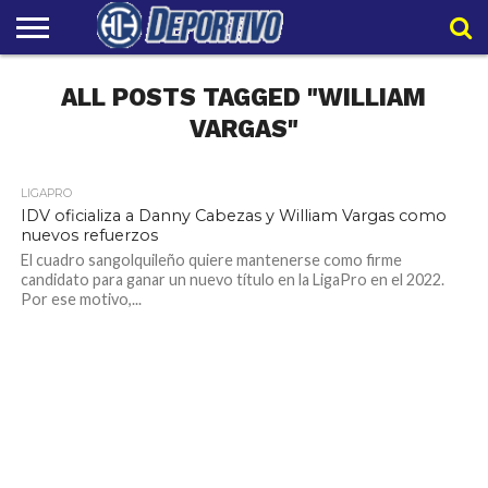
LIGAPRO
ALL POSTS TAGGED "WILLIAM
NACIONAL
INTERNACIONAL
EMBAJADORES
POLIDEPORTIVO
POLÍTICAS
CONTACTO
EQUIPO
DE
HIT
HIT
PRIVACIDAD
VARGAS"
LIGAPRO
75.9K
32.979
IDV oficializa a Danny Cabezas y William Vargas como
nuevos refuerzos
El cuadro sangolquileño quiere mantenerse como firme
candidato para ganar un nuevo título en la LigaPro en el 2022.
Por ese motivo,...