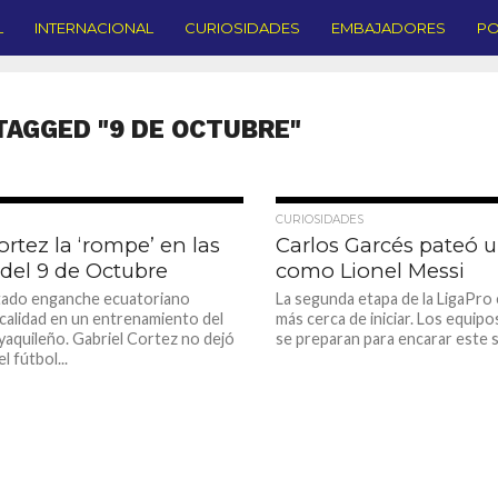
L
INTERNACIONAL
CURIOSIDADES
EMBAJADORES
PO
TAGGED "9 DE OCTUBRE"
1.4K
CURIOSIDADES
ortez la ‘rompe’ en las
Carlos Garcés pateó 
 del 9 de Octubre
como Lionel Messi
tado enganche ecuatoriano
La segunda etapa de la LigaPro 
calidad en un entrenamiento del
más cerca de iniciar. Los equip
aquileño. Gabriel Cortez no dejó
se preparan para encarar este s
l fútbol...