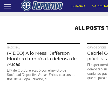
LIGAPRO
NACIONA
ALL POSTS 
4.7K
NACIONAL
CURIOSIDADES
(VIDEO) A lo Messi: Jefferson
Gabriel C
Montero tumbó a la defensa de
prácticas
Aucas
El experimen
demostró su 
El 9 de Octubre acabó con el invicto de
conjunto guay
Sociedad Deportiva Aucas. En los cuartos de
que su para de
final de la Copa Ecuador, el...