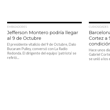
953
EMBAJADORES
CURIOSIDADES
Jefferson Montero podría llegar
Barcelona
al 9 de Octubre
Cortez a
condición
El presidente vitalicio del 9 de Octubre, Dalo
Bucaram Pulley, conversó con La Radio
Hace unos día
Redonda. El dirigente del equipo ‘patriota’ se
Gabriel Cortez
refirió...
se unió a los