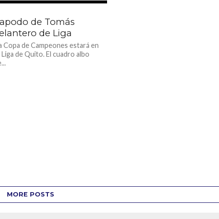
1.9K
 apodo de Tomás
elantero de Liga
 la Copa de Campeones estará en
e Liga de Quito. El cuadro albo
...
MORE POSTS