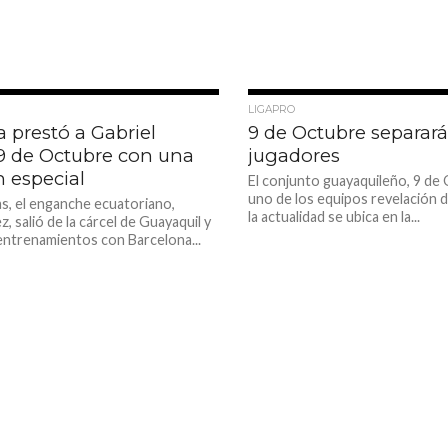
3.6K
LIGAPRO
 prestó a Gabriel
9 de Octubre separará
 9 de Octubre con una
jugadores
 especial
El conjunto guayaquileño, 9 de 
uno de los equipos revelación d
s, el enganche ecuatoriano,
la actualidad se ubica en la...
, salió de la cárcel de Guayaquil y
 entrenamientos con Barcelona...