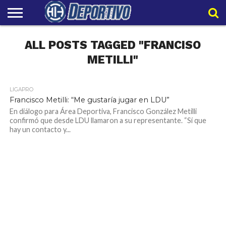
LIGAPRO
ALL POSTS TAGGED "FRANCISO
NACIONAL
INTERNACIONAL
EMBAJADORES
POLIDEPORTIVO
POLÍTICAS
CONTACTO
EQUIPO
DE
HIT
HIT
PRIVACIDAD
METILLI"
LIGAPRO
1.9K
Francisco Metilli: “Me gustaría jugar en LDU”
En diálogo para Área Deportiva, Francisco González Metilli
confirmó que desde LDU llamaron a su representante. “Sí que
hay un contacto y...