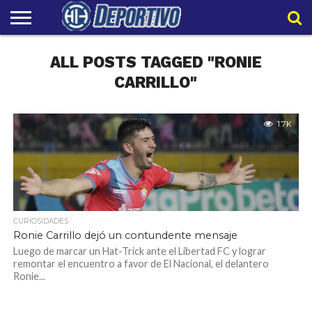
LIGAPRO
ALL POSTS TAGGED "RONIE
NACIONAL
INTERNACIONAL
EMBAJADORES
POLIDEPORTIVO
POLÍTICAS
CONTACTO
EQUIPO
DE
HIT
HIT
PRIVACIDAD
CARRILLO"
1.7K
CURIOSIDADES
Ronie Carrillo dejó un contundente mensaje
Luego de marcar un Hat-Trick ante el Libertad FC y lograr
remontar el encuentro a favor de El Nacional, el delantero
Ronie...