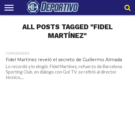
LIGAPRO
ALL POSTS TAGGED "FIDEL
NACIONAL
INTERNACIONAL
EMBAJADORES
POLIDEPORTIVO
POLÍTICAS
CONTACTO
EQUIPO
DE
HIT
HIT
PRIVACIDAD
MARTÍNEZ"
CURIOSIDADES
1.1K
Fidel Martínez reveló el secreto de Guillermo Almada
Lo recordó y lo elogió. Fidel Martínez, refuerzo de Barcelona
Sporting Club, en diálogo con Gol TV, se refirió al director
técnico,...