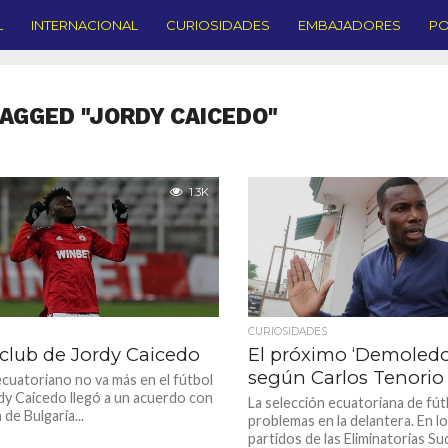
L
INTERNACIONAL
CURIOSIDADES
EMBAJADORES
PO
TAGGED "JORDY CAICEDO"
1.3K
CURIOSIDADES
club de Jordy Caicedo
El próximo ‘Demoledor’
según Carlos Tenorio
ecuatoriano no va más en el fútbol
dy Caicedo llegó a un acuerdo con
La selección ecuatoriana de fút
de Bulgaria...
problemas en la delantera. En l
partidos de las Eliminatorias S