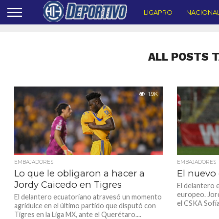
LIGAPRO
NACIONA
ALL POSTS 
1.9K
EMBAJADORES
EMBAJADORES
Lo que le obligaron a hacer a
El nuevo 
Jordy Caicedo en Tigres
El delantero 
europeo. Jor
El delantero ecuatoriano atravesó un momento
el CSKA Sofía 
agridulce en el último partido que disputó con
Tigres en la Liga MX, ante el Querétaro....