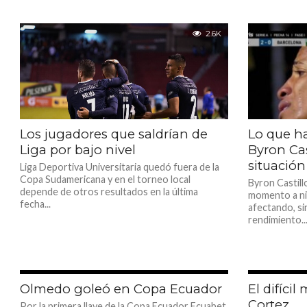
2.6K
Los jugadores que saldrían de
Lo que h
Liga por bajo nivel
Byron Cast
situación
Liga Deportiva Universitaria quedó fuera de la
Copa Sudamericana y en el torneo local
Byron Castil
depende de otros resultados en la última
momento a niv
fecha...
afectando, si
rendimiento..
2.2K
Olmedo goleó en Copa Ecuador
El difíci
Cortez
Por la primera llave de la Copa Ecuador Ecuabet,