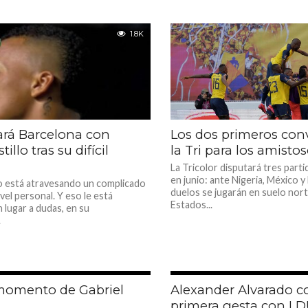
1.8K
ará Barcelona con
Los dos primeros con
illo tras su difícil
la Tri para los amisto
La Tricolor disputará tres part
en junio: ante Nigeria, México y 
lo está atravesando un complicado
duelos se jugarán en suelo nor
el personal. Y eso le está
Estados...
n lugar a dudas, en su
.
1.8K
l momento de Gabriel
Alexander Alvarado c
primera gesta con L