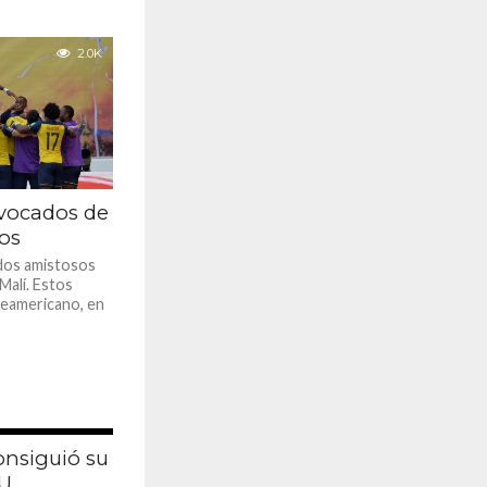
2.0K
vocados de
sos
idos amistosos
Malí. Estos
teamericano, en
2.0K
onsiguió su
DU