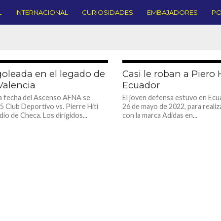
L
INTERNACIONAL
CURIOSIDADES
EMBAJADORES
PO
2.9K
goleada en el legado de
Casi le roban a Piero
Valencia
Ecuador
ra fecha del Ascenso AFNA se
El joven defensa estuvo en Ecu
 Club Deportivo vs. Pierre Hiti
26 de mayo de 2022, para realiz
dio de Checa. Los dirigidos...
con la marca Adidas en...