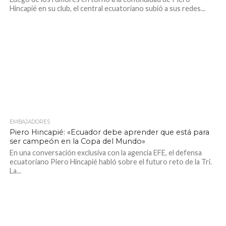
Hincapié en su club, el central ecuatoriano subió a sus redes...
EMBAJADORES
1.9K
Piero Hincapié: «Ecuador debe aprender que está para
ser campeón en la Copa del Mundo»
En una conversación exclusiva con la agencia EFE, el defensa
ecuatoriano Piero Hincapié habló sobre el futuro reto de la Tri.
La...