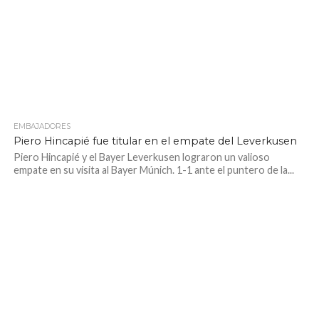
EMBAJADORES
1.3K
Piero Hincapié fue titular en el empate del Leverkusen
Piero Hincapié y el Bayer Leverkusen lograron un valioso
empate en su visita al Bayer Múnich. 1-1 ante el puntero de la...