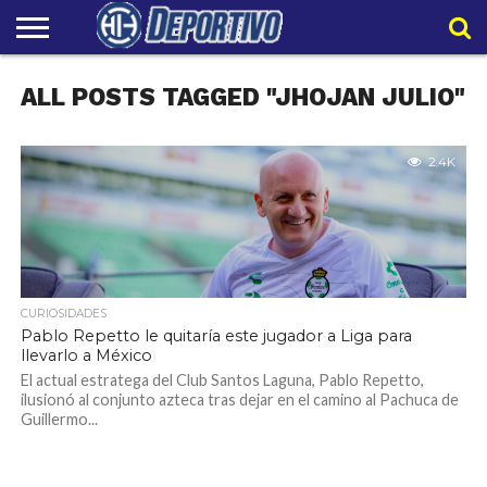
LIGAPRO
ALL POSTS TAGGED "JHOJAN JULIO"
NACIONAL
INTERNACIONAL
EMBAJADORES
POLIDEPORTIVO
POLÍTICAS
CONTACTO
EQUIPO
DE
HIT
HIT
PRIVACIDAD
2.4K
CURIOSIDADES
Pablo Repetto le quitaría este jugador a Liga para
llevarlo a México
El actual estratega del Club Santos Laguna, Pablo Repetto,
ilusionó al conjunto azteca tras dejar en el camino al Pachuca de
Guillermo...