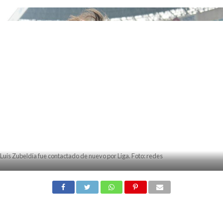
Luis Zubeldía fue contactado de nuevo por Liga. Foto: redes