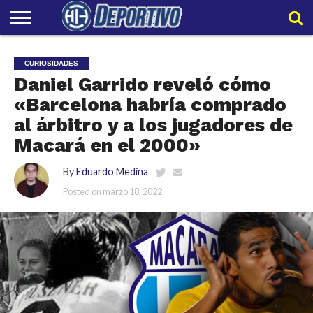
LIGAPRO
NACIONAL
INTERNACIONAL
EMBAJADORES
POLIDEPORTIVO
POLÍTICAS
CONTACTO
EQUIPO
CURIOSIDADES
DE
HIT
HIT
PRIVACIDAD
Daniel Garrido reveló cómo
«Barcelona habría comprado
al árbitro y a los jugadores de
Macará en el 2000»
By
Eduardo Medina
Posted on
marzo 18, 2022