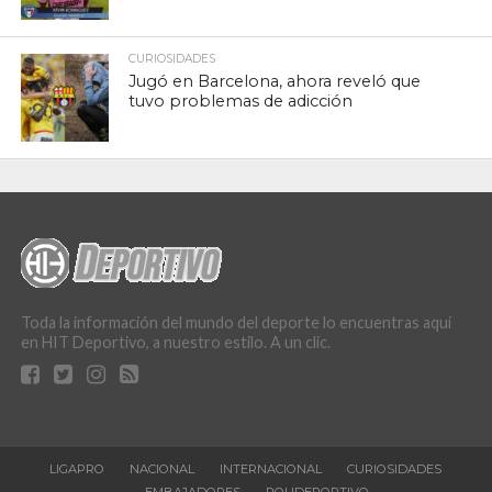
CURIOSIDADES
Jugó en Barcelona, ahora reveló que
tuvo problemas de adicción
Toda la información del mundo del deporte lo encuentras aquí
en HIT Deportivo, a nuestro estilo. A un clic.
LIGAPRO
NACIONAL
INTERNACIONAL
CURIOSIDADES