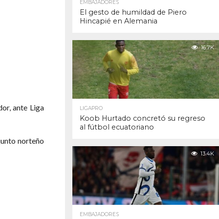
EMBAJADORES
El gesto de humildad de Piero
Hincapié en Alemania
16.7K
or, ante Liga
LIGAPRO
Koob Hurtado concretó su regreso
al fútbol ecuatoriano
njunto norteño
13.4K
EMBAJADORES