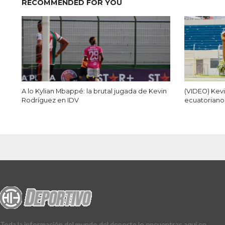
RECOMMENDED FOR YOU
A lo Kylian Mbappé: la brutal jugada de Kevin
(VIDEO) Kevi
Rodríguez en IDV
ecuatoriano
Toda la información del mundo del deporte lo encuentras aquí en