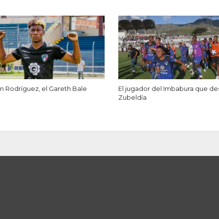
n Rodríguez, el Gareth Bale
El jugador del Imbabura que de
Zubeldía