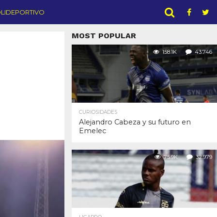
LIDEPORTIVO
MOST POPULAR
158.1K
43.746
CURIOSIDADES
Alejandro Cabeza y su futuro en
Emelec
75.9K
32.979