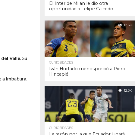
El Inter de Milán le dio otra
oportunidad a Felipe Caicedo
12.6K
del Valle
. Su
CURIOSIDADES
Iván Hurtado menospreció a Piero
Hincapié
ce a Imbabura,
12.3K
CURIOSIDADES
La razón por la que Ecuador jugará