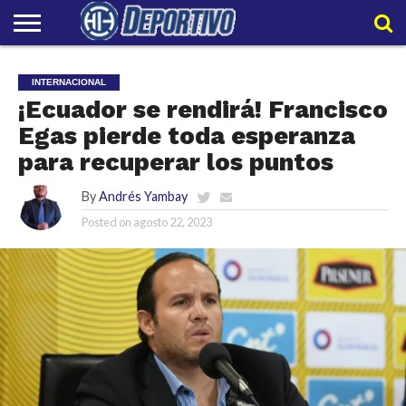
LIGAPRO
NACIONAL
INTERNACIONAL
EMBAJADORES
POLIDEPORTIVO
POLÍTICAS
CONTACTO
EQUIPO
INTERNACIONAL
DE
HIT
HIT
PRIVACIDAD
¡Ecuador se rendirá! Francisco
Egas pierde toda esperanza
para recuperar los puntos
By
Andrés Yambay
Posted on
agosto 22, 2023