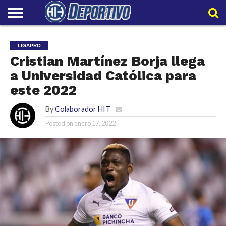
LIGAPRO
NACIONAL
INTERNACIONAL
EMBAJADORES
POLIDEPORTIVO
POLÍTICAS
CONTACTO
EQUIPO
LIGAPRO
DE
HIT
HIT
PRIVACIDAD
Cristian Martínez Borja llega
a Universidad Católica para
este 2022
By
Colaborador HIT
Posted on
enero 17, 2022