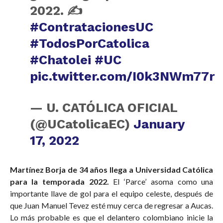
grito de gol para este
2022. ✍
#ContratacionesUC
#TodosPorCatolica
#Chatolei
#UC
pic.twitter.com/I0k3NWm77r
— U. CATÓLICA OFICIAL
(@UCatolicaEC)
January
17, 2022
Martínez Borja de 34 años llega a Universidad Católica
para la temporada 2022.
El ‘Parce’ asoma como una
importante llave de gol para el equipo celeste, después de
que Juan Manuel Tevez esté muy cerca de regresar a Aucas.