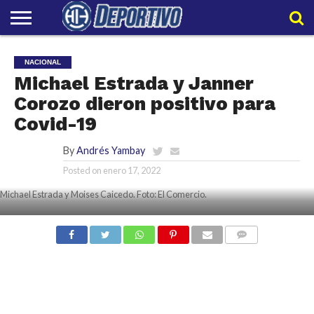
LIGAPRO
NACIONAL
INTERNACIONAL
EMBAJADORES
POLIDEPORTIVO
POLÍTICAS
CONTACTO
EQUIPO
NACIONAL
DE
HIT
HIT
Michael Estrada y Janner
PRIVACIDAD
Corozo dieron positivo para
Covid-19
By
Andrés Yambay
Posted on
enero 17, 2022
Michael Estrada y Moises Caicedo. Foto: El Comercio.
COMMENTS