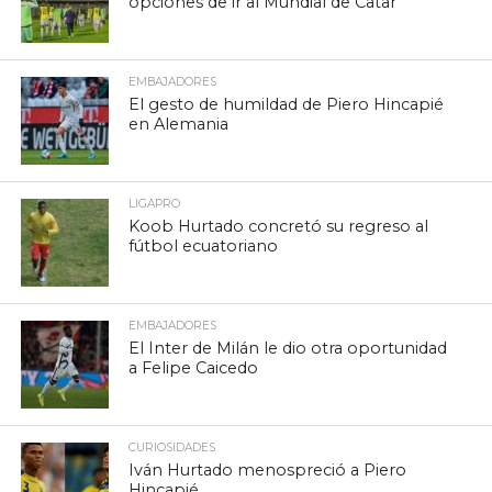
opciones de ir al Mundial de Catar
EMBAJADORES
El gesto de humildad de Piero Hincapié
en Alemania
LIGAPRO
Koob Hurtado concretó su regreso al
fútbol ecuatoriano
EMBAJADORES
El Inter de Milán le dio otra oportunidad
a Felipe Caicedo
CURIOSIDADES
Iván Hurtado menospreció a Piero
Hincapié