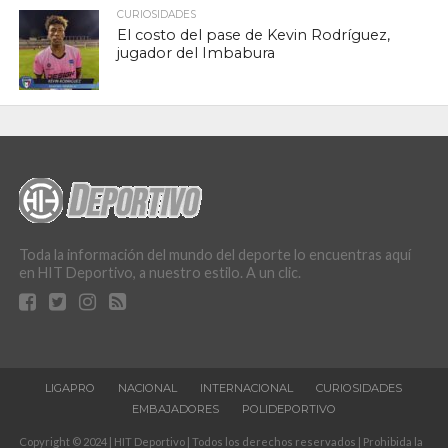
CURIOSIDADES
El costo del pase de Kevin Rodríguez,
jugador del Imbabura
Toda la información del mundo del deporte lo encuentras aquí
en HIT Deportivo, a nuestro estilo. A un clic.
LIGAPRO
NACIONAL
INTERNACIONAL
CURIOSIDADES
EMBAJADORES
POLIDEPORTIVO
Copyright © 2024 | HIT Deportivo | Todos los derechos reservados | Prohibida la