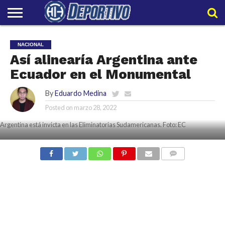
LIGAPRO
NACIONAL
INTERNACIONAL
EMBAJADORES
POLIDEPORTIVO
POLÍTICAS
CONTACTO
EQUIPO
NACIONAL
DE
HIT
HIT
Así alinearía Argentina ante
PRIVACIDAD
Ecuador en el Monumental
By
Eduardo Medina
Posted on
marzo 28, 2022
Argentina está invicta en las Eliminatorias Sudamericanas. Foto: EC
COMMENTS