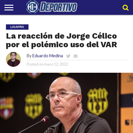
LIGAPRO
NACIONAL
INTERNACIONAL
EMBAJADORES
POLIDEPORTIVO
POLÍTICAS
CONTACTO
EQUIPO
LIGAPRO
DE
HIT
HIT
PRIVACIDAD
La reacción de Jorge Célico
por el polémico uso del VAR
By
Eduardo Medina
Posted on
mayo 12, 2022