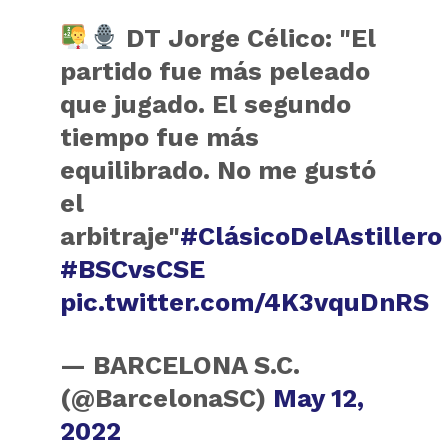
DT Jorge Célico: "El
partido fue más peleado
que jugado. El segundo
tiempo fue más
equilibrado. No me gustó
el
arbitraje"
#ClásicoDelAstillero
#BSCvsCSE
pic.twitter.com/4K3vquDnRS
— BARCELONA S.C.
(@BarcelonaSC)
May 12,
2022