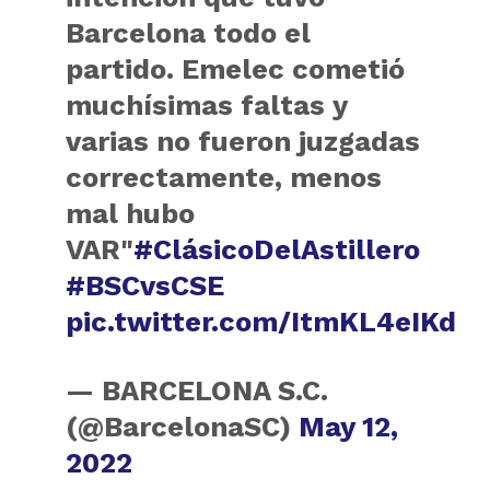
Barcelona todo el
partido. Emelec cometió
muchísimas faltas y
varias no fueron juzgadas
correctamente, menos
mal hubo
VAR"
#ClásicoDelAstillero
#BSCvsCSE
pic.twitter.com/ItmKL4eIKd
— BARCELONA S.C.
(@BarcelonaSC)
May 12,
2022