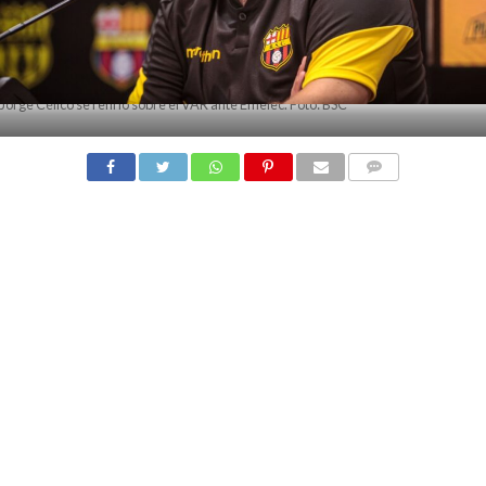
Jorge Célico se refirió sobre el VAR ante Emelec. Foto: BSC
COMMENTS