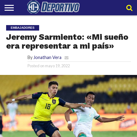
LIGAPRO
NACIONAL
INTERNACIONAL
EMBAJADORES
POLIDEPORTIVO
POLÍTICAS
CONTACTO
EQUIPO
EMBAJADORES
DE
HIT
HIT
PRIVACIDAD
Jeremy Sarmiento: «Mi sueño
era representar a mi país»
By
Jonathan Vera
Posted on
mayo 19, 2022