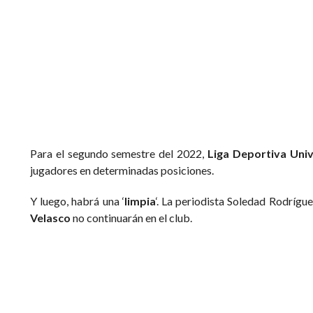
Liga jugó ante Guayaquil City. Foto: redes
Para el segundo semestre del 2022,
Liga Deportiva Univ
jugadores en determinadas posiciones.
Y luego, habrá una ‘
limpia
‘. La periodista Soledad Rodrí
Velasco
no continuarán en el club.