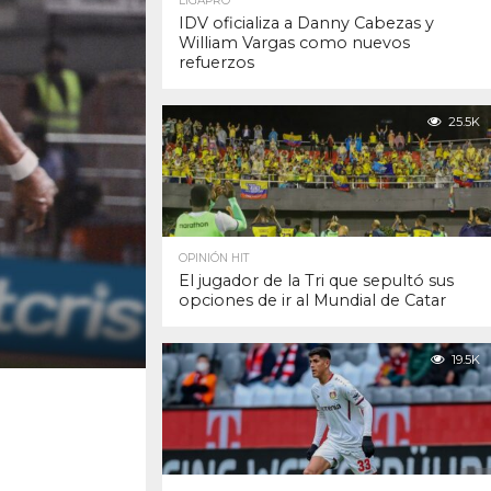
LIGAPRO
IDV oficializa a Danny Cabezas y
William Vargas como nuevos
refuerzos
25.5K
OPINIÓN HIT
El jugador de la Tri que sepultó sus
opciones de ir al Mundial de Catar
19.5K