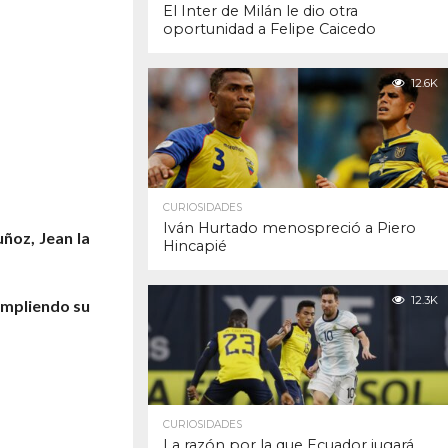
El Inter de Milán le dio otra
oportunidad a Felipe Caicedo
12.6K
CURIOSIDADES
Iván Hurtado menospreció a Piero
ñoz, Jean la
Hincapié
12.3K
umpliendo su
CURIOSIDADES
La razón por la que Ecuador jugará