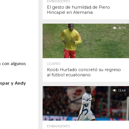
EMBAJADORES
El gesto de humildad de Piero
Hincapié en Alemania
16.7K
á con algunos
LIGAPRO
Koob Hurtado concretó su regreso
al fútbol ecuatoriano
aspar y Andy
13.4K
EMBAJADORES