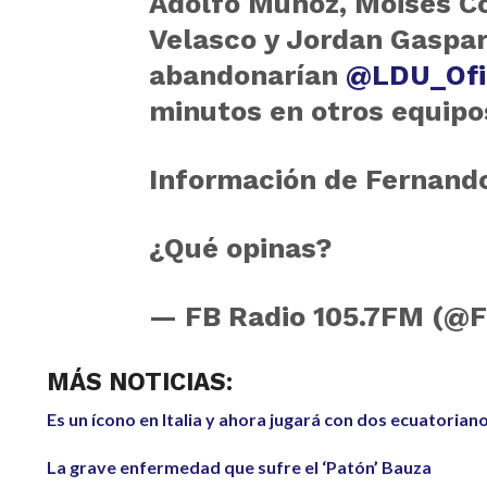
Adolfo Muñoz, Moises Co
Velasco y Jordan Gaspar
abandonarían
@LDU_Ofi
minutos en otros equipo
Información de Fernand
¿Qué opinas?
— FB Radio 105.7FM (@
MÁS NOTICIAS:
Es un ícono en Italia y ahora jugará con dos ecuatorian
La grave enfermedad que sufre el ‘Patón’ Bauza