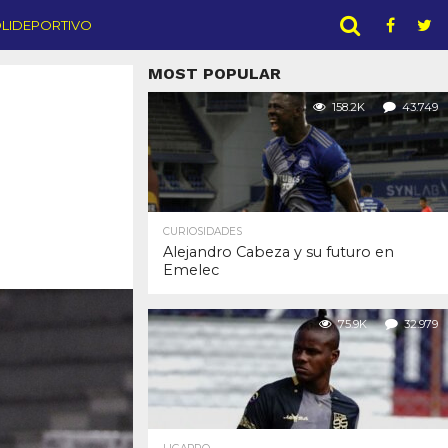
LIDEPORTIVO
MOST POPULAR
158.2K
43.749
CURIOSIDADES
Alejandro Cabeza y su futuro en
Emelec
75.9K
32.979