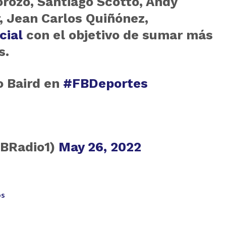
rozo, Santiago Scotto, Andy
, Jean Carlos Quiñónez,
cial
con el objetivo de sumar más
s.
o Baird en
#FBDeportes
FBRadio1)
May 26, 2022
os