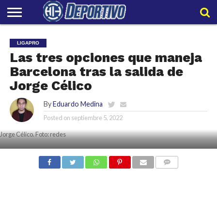
LIGAPRO
NACIONAL
INTERNACIONAL
EMBAJADORES
POLIDEPORTIVO
POLÍTICAS
CONTACTO
EQUIPO
LIGAPRO
DE
HIT
HIT
Las tres opciones que maneja
PRIVACIDAD
Barcelona tras la salida de
Jorge Célico
By
Eduardo Medina
Posted on
septiembre 5, 2022
Jorge Célico. Foto: redes
COMMENTS