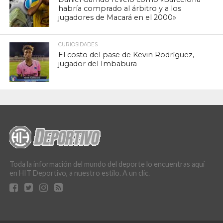
habría comprado al árbitro y a los
jugadores de Macará en el 2000»
CURIOSIDADES
El costo del pase de Kevin Rodríguez,
jugador del Imbabura
Toda la información del mundo del deporte lo encuentras aquí
en HIT Deportivo, a nuestro estilo. A un clic.