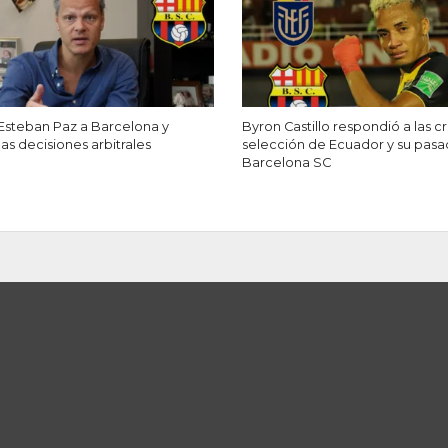
Esteban Paz a Barcelona y
Byron Castillo respondió a las crí
as decisiones arbitrales
selección de Ecuador y su pas
Barcelona SC
lla en Argentina y
n el 2023