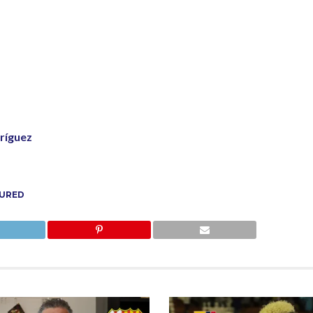
dríguez
URED