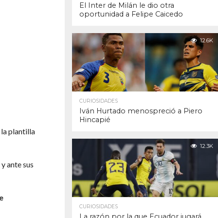
El Inter de Milán le dio otra
oportunidad a Felipe Caicedo
12.6K
CURIOSIDADES
Iván Hurtado menospreció a Piero
Hincapié
la plantilla
12.3K
 y ante sus
e
CURIOSIDADES
La razón por la que Ecuador jugará