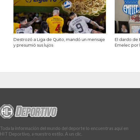
Destrozó a Liga de Quito, mandó un mensaje
El dardo de 
y presumió sus lujos
Emelec por l
CURIOSIDADES
El nuevo Tin Delgado bri
jugará para Barcelona e
By
Eduardo Medina
Posted on
octubre 28, 2022