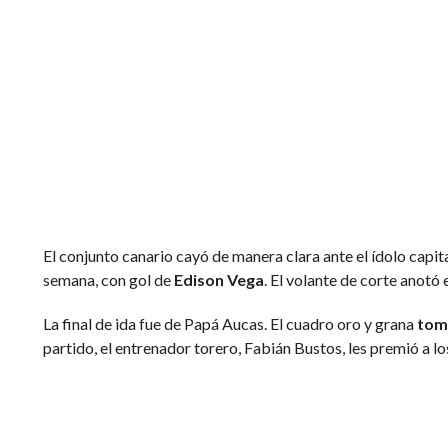
Entrenamiento de Barcelona en Guayaquil. Foto: BSC
El conjunto canario cayó de manera clara ante el ídolo capit
semana, con gol de
Edison Vega
. El volante de corte anotó 
La final de ida fue de Papá Aucas. El cuadro oro y grana
tomó
partido, el entrenador torero, Fabián Bustos, les premió a lo