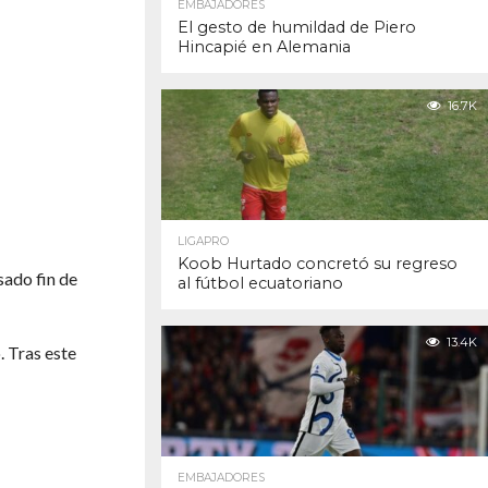
EMBAJADORES
El gesto de humildad de Piero
Hincapié en Alemania
16.7K
LIGAPRO
Koob Hurtado concretó su regreso
sado fin de
al fútbol ecuatoriano
13.4K
 Tras este
EMBAJADORES