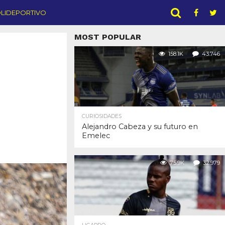
LIDEPORTIVO
MOST POPULAR
158.1K
43.746
CURIOSIDADES
Alejandro Cabeza y su futuro en
Emelec
75.9K
32.979