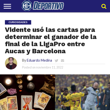
LIGAPRO
NACIONAL
INTERNACIONAL
EMBAJADORES
POLIDEPORTIVO
POLÍTICAS
CONTACTO
EQUIPO
CURIOSIDADES
DE
HIT
HIT
PRIVACIDAD
Vidente usó las cartas para
determinar el ganador de la
final de la LigaPro entre
Aucas y Barcelona
By
Eduardo Medina
Posted on
noviembre 11, 2022