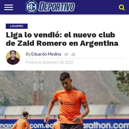
LIGAPRO
NACIONAL
INTERNACIONAL
EMBAJADORES
POLIDEPORTIVO
POLÍTICAS
CONTACTO
EQUIPO
LIGAPRO
DE
HIT
HIT
PRIVACIDAD
Liga lo vendió: el nuevo club
de Zaid Romero en Argentina
By
Eduardo Medina
Posted on
diciembre 18, 2022