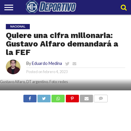
LIGAPRO
NACIONAL
INTERNACIONAL
EMBAJADORES
POLIDEPORTIVO
POLÍTICAS
CONTACTO
EQUIPO
NACIONAL
DE
HIT
HIT
PRIVACIDAD
Quiere una cifra millonaria:
Gustavo Alfaro demandará a
la FEF
By
Eduardo Medina
Posted on
febrero 4, 2023
Gustavo Alfaro, DT argentino. Foto: redes
COMMENTS