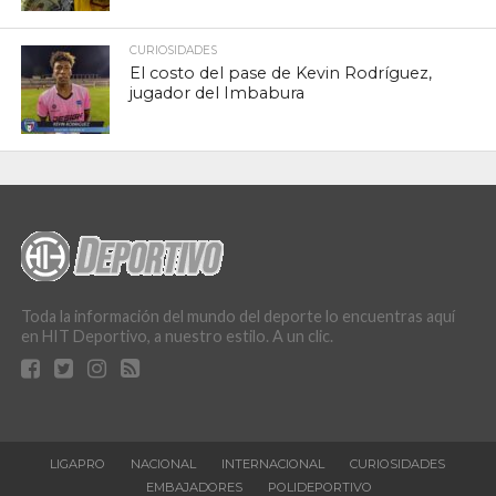
CURIOSIDADES
El costo del pase de Kevin Rodríguez,
jugador del Imbabura
Toda la información del mundo del deporte lo encuentras aquí
en HIT Deportivo, a nuestro estilo. A un clic.
LIGAPRO
NACIONAL
INTERNACIONAL
CURIOSIDADES
EMBAJADORES
POLIDEPORTIVO