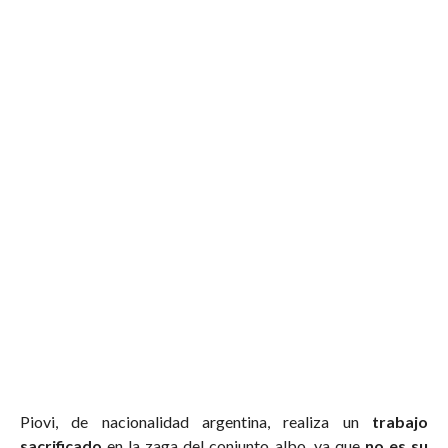
Piovi, de nacionalidad argentina, realiza un
trabajo
sacrificado
en la zaga del conjunto albo, ya que
no es su