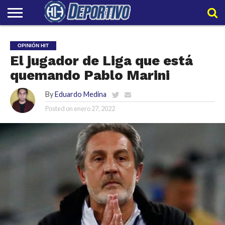
LIGAPRO
NACIONAL
INTERNACIONAL
EMBAJADORES
POLIDEPORTIVO
POLÍTICAS
CONTACTO
EQUIPO
OPINIÓN HIT
DE
HIT
HIT
PRIVACIDAD
El jugador de Liga que está
quemando Pablo Marini
By
Eduardo Medina
Posted on
enero 27, 2022