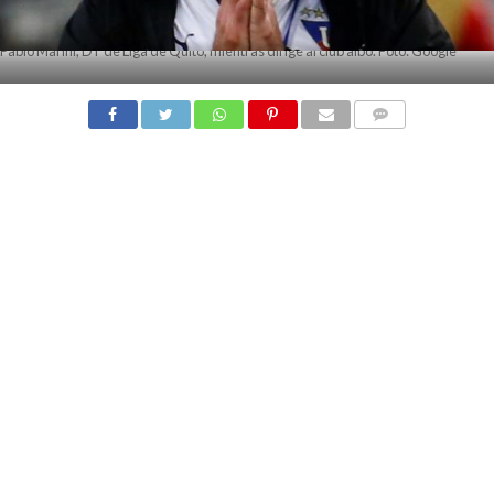
Pablo Marini, DT de Liga de Quito, mientras dirige al club albo. Foto: Google
COMMENTS