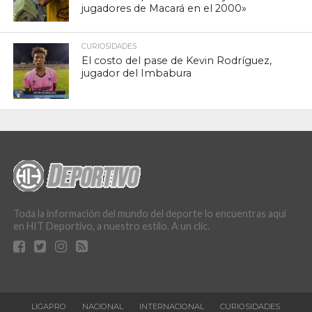
jugadores de Macará en el 2000»
CURIOSIDADES
El costo del pase de Kevin Rodríguez,
jugador del Imbabura
Toda la información del mundo del deporte lo encuentras aquí
en HIT Deportivo, a nuestro estilo. A un clic.
LIGAPRO
NACIONAL
INTERNACIONAL
CURIOSIDADES