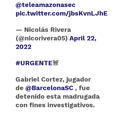
@teleamazonasec
pic.twitter.com/jbsKvnLJhE
— Nicolás Rivera
(@nicorivera05)
April 22,
2022
#URGENTE
🚨
Gabriel Cortez, jugador
de
@BarcelonaSC
, fue
detenido esta madrugada
con fines investigativos.