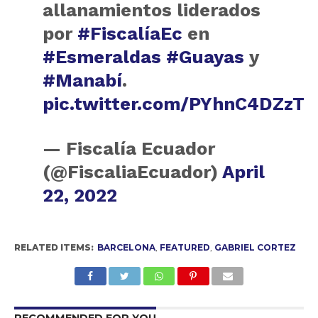
allanamientos liderados
por
#FiscalíaEc
en
#Esmeraldas
#Guayas
y
#Manabí
.
pic.twitter.com/PYhnC4DZzT
— Fiscalía Ecuador
(@FiscaliaEcuador)
April
22, 2022
RELATED ITEMS:
BARCELONA
,
FEATURED
,
GABRIEL CORTEZ