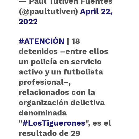
— Paul Tutiven Fuentes
(@paultutiven)
April 22,
2022
#ATENCIÓN
| 18
detenidos –entre ellos
un policía en servicio
activo y un futbolista
profesional–,
relacionados con la
organización delictiva
denominada
"
#LosTiguerones
", es el
resultado de 29