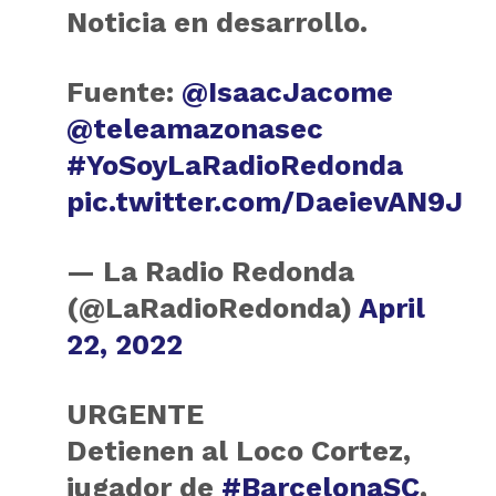
Noticia en desarrollo.
Fuente:
@IsaacJacome
@teleamazonasec
#YoSoyLaRadioRedonda
pic.twitter.com/DaeievAN9J
— La Radio Redonda
(@LaRadioRedonda)
April
22, 2022
URGENTE
Detienen al Loco Cortez,
jugador de
#BarcelonaSC
,