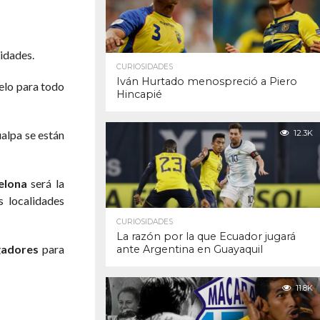
idades.
CURIOSIDADES
Iván Hurtado menospreció a Piero
uelo para todo
Hincapié
ualpa se están
12.3K
elona
será la
 localidades
CURIOSIDADES
La razón por la que Ecuador jugará
gadores
para
ante Argentina en Guayaquil
11.8K