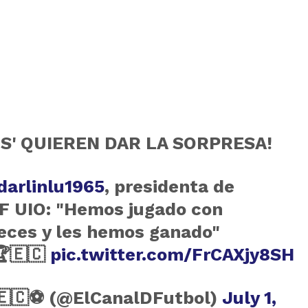
OS' QUIEREN DAR LA SORPRESA!
arlinlu1965
, presidenta de
F UIO: "Hemos jugado con
ces y les hemos ganado"
🇪🇨
pic.twitter.com/FrCAXjy8SH
 🇪🇨⚽ (@ElCanalDFutbol)
July 1,