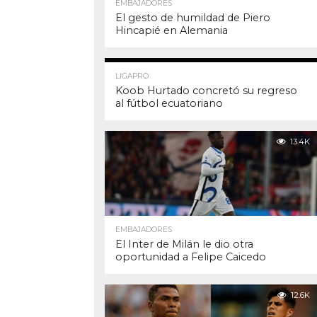
EMBAJADORES
El gesto de humildad de Piero
Hincapié en Alemania
16.7K
LIGAPRO
Koob Hurtado concretó su regreso
al fútbol ecuatoriano
13.4K
EMBAJADORES
El Inter de Milán le dio otra
oportunidad a Felipe Caicedo
12.6K