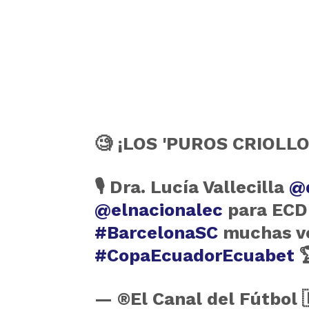
🧐 ¡LOS 'PUROS CRIOLL
🎙️ Dra. Lucía Vallecilla
@d
@elnacionalec
para ECD
#BarcelonaSC
muchas ve
#CopaEcuadorEcuabet

— ®El Canal del Fútbol