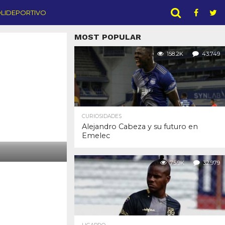
LIDEPORTIVO
MOST POPULAR
158.2K
43.749
CURIOSIDADES
Alejandro Cabeza y su futuro en
Emelec
75.9K
32.979