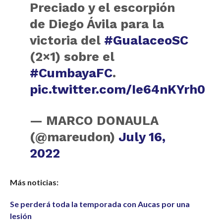
Preciado y el escorpión
de Diego Ávila para la
victoria del
#GualaceoSC
(2×1) sobre el
#CumbayaFC
.
pic.twitter.com/Ie64nKYrh0
— MARCO DONAULA
(@mareudon)
July 16,
2022
Más noticias:
Se perderá toda la temporada con Aucas por una
lesión