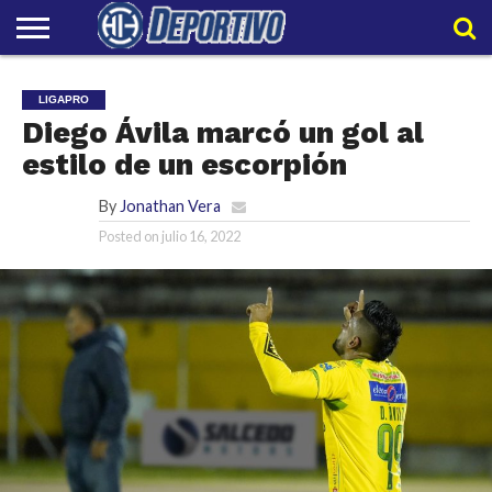
LIGAPRO
NACIONAL
INTERNACIONAL
EMBAJADORES
POLIDEPORTIVO
POLÍTICAS
CONTACTO
EQUIPO
LIGAPRO
DE
HIT
HIT
PRIVACIDAD
Diego Ávila marcó un gol al
estilo de un escorpión
By
Jonathan Vera
Posted on
julio 16, 2022