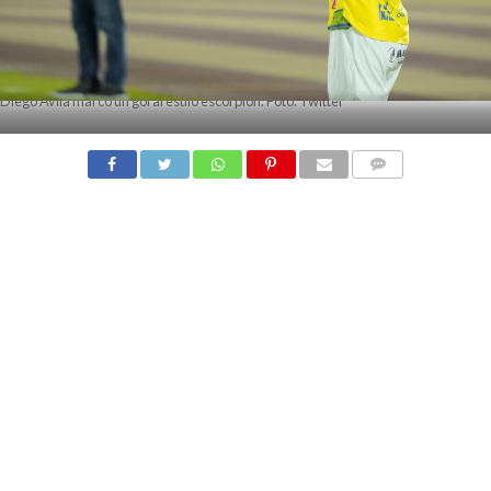
Diego Ávila marcó un gol al estilo escorpión. Foto: Twitter
COMMENTS