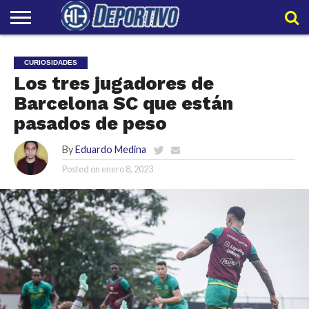
LIGAPRO
NACIONAL
INTERNACIONAL
EMBAJADORES
POLIDEPORTIVO
POLÍTICAS
CONTACTO
EQUIPO
CURIOSIDADES
DE
HIT
HIT
PRIVACIDAD
Los tres jugadores de
Barcelona SC que están
pasados de peso
By
Eduardo Medina
Posted on
enero 8, 2023