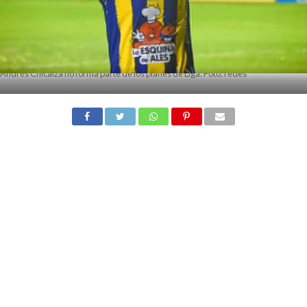
Andrés Chicaiza no forma parte de los planes de Liga. Foto: redes