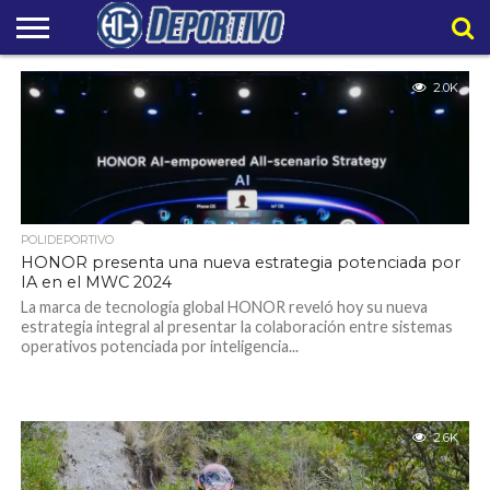
LIGAPRO
2.0K
NACIONAL
INTERNACIONAL
EMBAJADORES
POLIDEPORTIVO
POLÍTICAS
CONTACTO
EQUIPO
DE
HIT
HIT
PRIVACIDAD
POLIDEPORTIVO
HONOR presenta una nueva estrategia potenciada por
IA en el MWC 2024
La marca de tecnología global HONOR reveló hoy su nueva
estrategia integral al presentar la colaboración entre sistemas
operativos potenciada por inteligencia...
2.6K