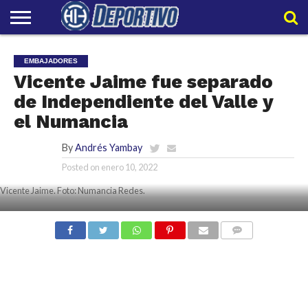
LIGAPRO
NACIONAL
INTERNACIONAL
EMBAJADORES
POLIDEPORTIVO
POLÍTICAS
CONTACTO
EQUIPO
EMBAJADORES
DE
HIT
HIT
Vicente Jaime fue separado
PRIVACIDAD
de Independiente del Valle y
el Numancia
By
Andrés Yambay
Posted on
enero 10, 2022
Vicente Jaime. Foto: Numancia Redes.
COMMENTS