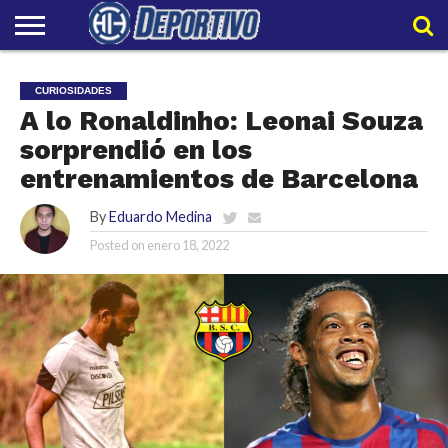
LIGAPRO
NACIONAL
INTERNACIONAL
EMBAJADORES
POLIDEPORTIVO
POLÍTICAS
CONTACTO
EQUIPO
CURIOSIDADES
DE
HIT
HIT
PRIVACIDAD
A lo Ronaldinho: Leonai Souza
sorprendió en los
entrenamientos de Barcelona
By
Eduardo Medina
Posted on
enero 18, 2022