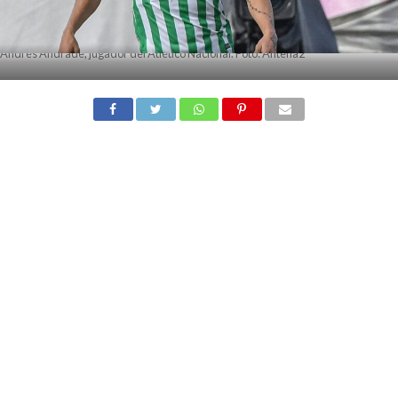
Andrés Andrade, jugador del Atlético Nacional. Foto: Antena2