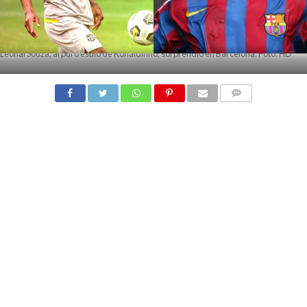
Leonai Souza, al puro estilo de Ronaldinho, sorprendió en Barcelona. Foto: HD
COMMENTS