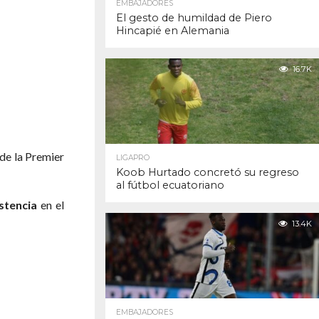
EMBAJADORES
El gesto de humildad de Piero
Hincapié en Alemania
16.7K
de la Premier
LIGAPRO
Koob Hurtado concretó su regreso
al fútbol ecuatoriano
stencia
en el
13.4K
EMBAJADORES