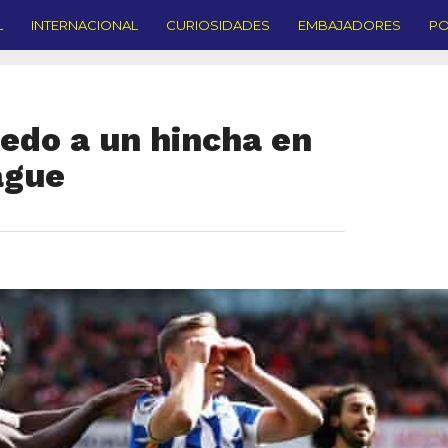
L
INTERNACIONAL
CURIOSIDADES
EMBAJADORES
PO
cedo a un hincha en
ague