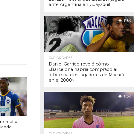
ante Argentina en Guayaquil
11.8K
CURIOSIDADES
Daniel Garrido reveló cómo
«Barcelona habría comprado al
árbitro y a los jugadores de Macará
en el 2000»
11.5K
 arremetió
aicedo
CURIOSIDADES