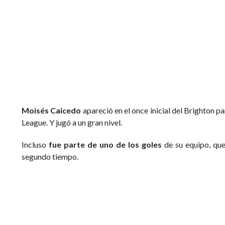
Moisé Caicedo celebra con sus compañeros el gol del Brighton. Foto: redes
Moisés Caicedo
apareció en el once inicial del Brighton pa
League. Y jugó a un gran nivel.
Incluso
fue parte de uno de los goles
de su equipo, que
segundo tiempo.