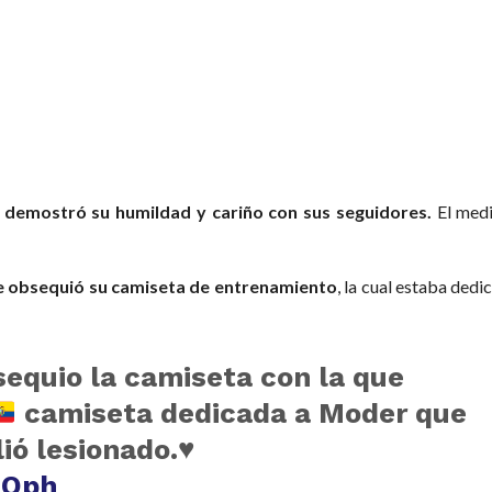
o
demostró su humildad y cariño con sus seguidores.
El medi
e obsequió su camiseta de entrenamiento
, la cual estaba ded
quio la camiseta con la que
camiseta dedicada a Moder que
lió lesionado.♥
jOph