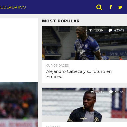
LIDEPORTIVO
MOST POPULAR
158.2K
43.749
CURIOSIDADES
Alejandro Cabeza y su futuro en
Emelec
75.9K
32.979