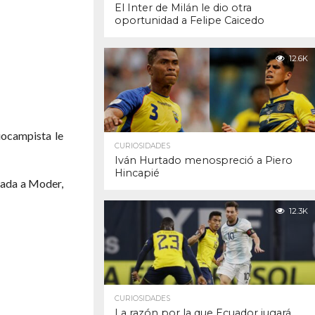
El Inter de Milán le dio otra
oportunidad a Felipe Caicedo
12.6K
ocampista le
CURIOSIDADES
Iván Hurtado menospreció a Piero
Hincapié
icada a Moder,
12.3K
CURIOSIDADES
La razón por la que Ecuador jugará