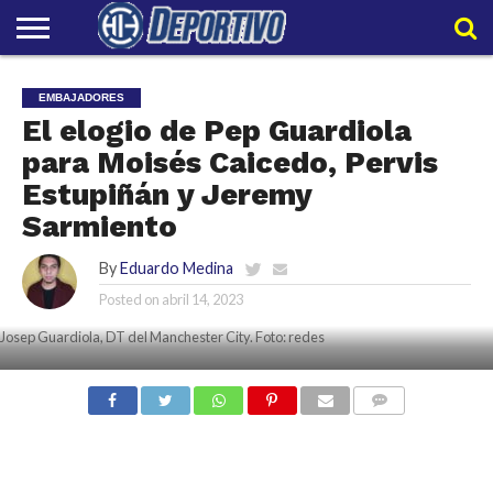
LIGAPRO
NACIONAL
INTERNACIONAL
EMBAJADORES
POLIDEPORTIVO
POLÍTICAS
CONTACTO
EQUIPO
EMBAJADORES
DE
HIT
HIT
El elogio de Pep Guardiola
PRIVACIDAD
para Moisés Caicedo, Pervis
Estupiñán y Jeremy
Sarmiento
By
Eduardo Medina
Posted on
abril 14, 2023
Josep Guardiola, DT del Manchester City. Foto: redes
COMMENTS