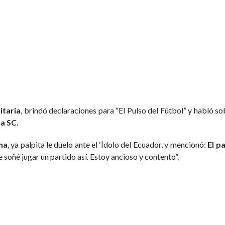
itaria
, brindó declaraciones para “El Pulso del Fútbol” y habló so
a SC.
na
, ya palpita le duelo ante el ‘Ídolo del Ecuador, y mencionó:
El p
e soñé jugar un partido así. Estoy ancioso y contento”.