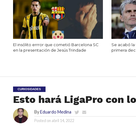
El insólito errror que cometió Barcelona SC
Se acabó la 
en la presentación de Jesús Trindade
primera dec
CURIOSIDADES
Esto hará LigaPro con l
By
Eduardo Medina
Posted on
abril 14, 2022