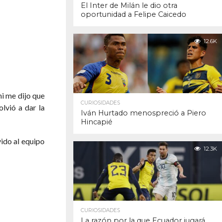
El Inter de Milán le dio otra
oportunidad a Felipe Caicedo
12.6K
ni me dijo que
CURIOSIDADES
lvió a dar la
Iván Hurtado menospreció a Piero
Hincapié
ido al equipo
12.3K
CURIOSIDADES
La razón por la que Ecuador jugará