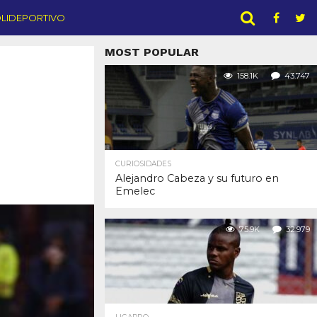
LIDEPORTIVO
MOST POPULAR
158.1K
43.747
CURIOSIDADES
Alejandro Cabeza y su futuro en
Emelec
75.9K
32.979