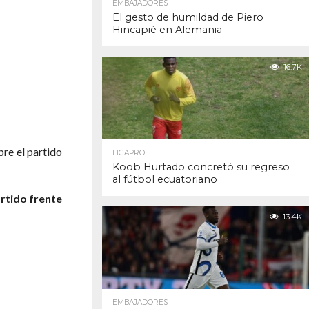
EMBAJADORES
El gesto de humildad de Piero
Hincapié en Alemania
16.7K
bre el partido
LIGAPRO
Koob Hurtado concretó su regreso
al fútbol ecuatoriano
artido frente
13.4K
EMBAJADORES