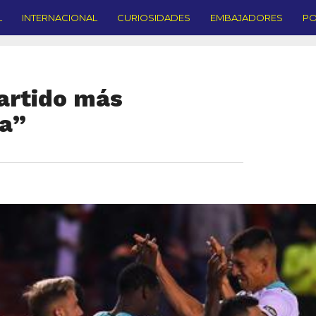
L
INTERNACIONAL
CURIOSIDADES
EMBAJADORES
PO
artido más
ra”