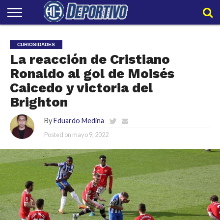
LIGAPRO
NACIONAL
INTERNACIONAL
EMBAJADORES
POLIDEPORTIVO
POLÍTICAS
CONTACTO
EQUIPO
CURIOSIDADES
DE
HIT
HIT
PRIVACIDAD
La reacción de Cristiano
Ronaldo al gol de Moisés
Caicedo y victoria del
Brighton
By
Eduardo Medina
Posted on
mayo 9, 2022