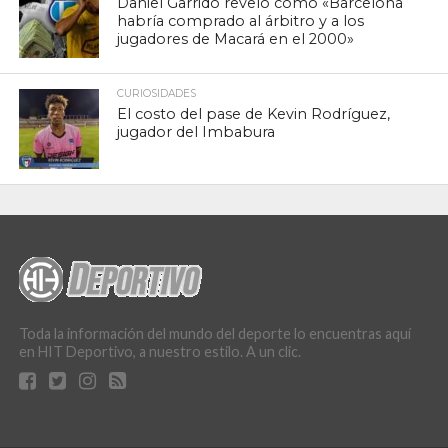
Daniel Garrido reveló cómo «Barcelona
habría comprado al árbitro y a los
jugadores de Macará en el 2000»
CURIOSIDADES
El costo del pase de Kevin Rodríguez,
jugador del Imbabura
Toda la información del mundo del deporte lo encuentras aquí
en HIT Deportivo, a nuestro estilo. A un clic.