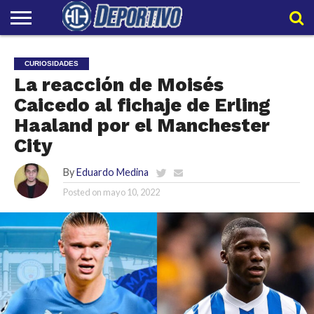
LIGAPRO
NACIONAL
INTERNACIONAL
EMBAJADORES
POLIDEPORTIVO
POLÍTICAS
CONTACTO
EQUIPO
CURIOSIDADES
DE
HIT
HIT
PRIVACIDAD
La reacción de Moisés
Caicedo al fichaje de Erling
Haaland por el Manchester
City
By
Eduardo Medina
Posted on
mayo 10, 2022