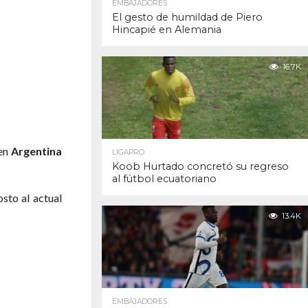
EMBAJADORES
El gesto de humildad de Piero
Hincapié en Alemania
16.7K
 en
Argentina
LIGAPRO
Koob Hurtado concretó su regreso
al fútbol ecuatoriano
sto al actual
13.4K
EMBAJADORES