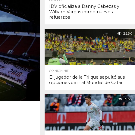
LIGAPRO
IDV oficializa a Danny Cabezas y
William Vargas como nuevos
refuerzos
25.5K
OPINIÓN HIT
El jugador de la Tri que sepultó sus
opciones de ir al Mundial de Catar
19.5K