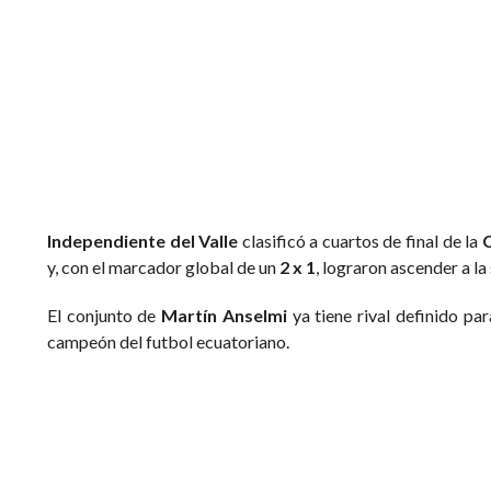
Estadio Rodrigo Paz Delgado: Foto: Redes
Independiente del Valle
clasificó a cuartos de final de la
y, con el marcador global de un
2 x 1
, lograron ascender a la
El conjunto de
Martín Anselmi
ya tiene rival definido par
campeón del futbol ecuatoriano.