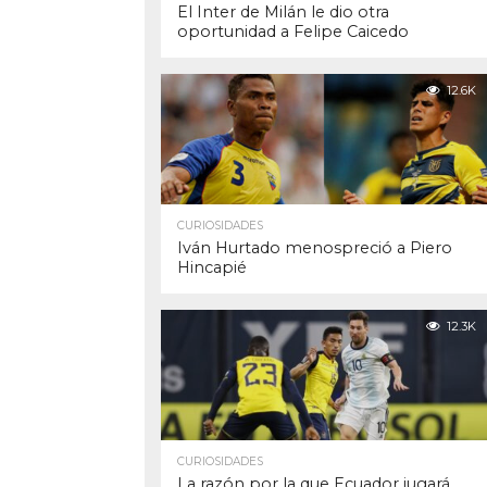
El Inter de Milán le dio otra
oportunidad a Felipe Caicedo
12.6K
CURIOSIDADES
Iván Hurtado menospreció a Piero
Hincapié
12.3K
CURIOSIDADES
La razón por la que Ecuador jugará