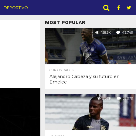
LIDEPORTIVO
MOST POPULAR
158.3K
43.749
CURIOSIDADES
Alejandro Cabeza y su futuro en
Emelec
75.9K
32.979