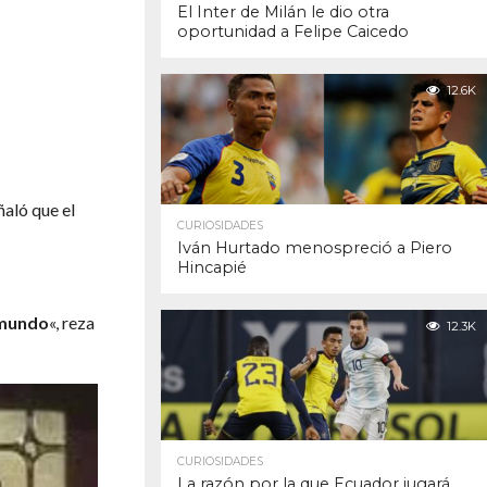
El Inter de Milán le dio otra
oportunidad a Felipe Caicedo
12.6K
ñaló que el
CURIOSIDADES
Iván Hurtado menospreció a Piero
Hincapié
 mundo
«, reza
12.3K
CURIOSIDADES
La razón por la que Ecuador jugará