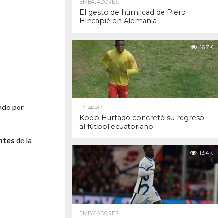
EMBAJADORES
El gesto de humildad de Piero
Hincapié en Alemania
16.7K
hado por
LIGAPRO
Koob Hurtado concretó su regreso
al fútbol ecuatoriano
ntes
de la
13.4K
EMBAJADORES