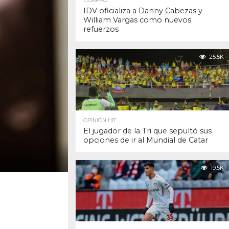
LIGAPRO
IDV oficializa a Danny Cabezas y
William Vargas como nuevos
refuerzos
25.5K
OPINIÓN HIT
El jugador de la Tri que sepultó sus
opciones de ir al Mundial de Catar
19.5K