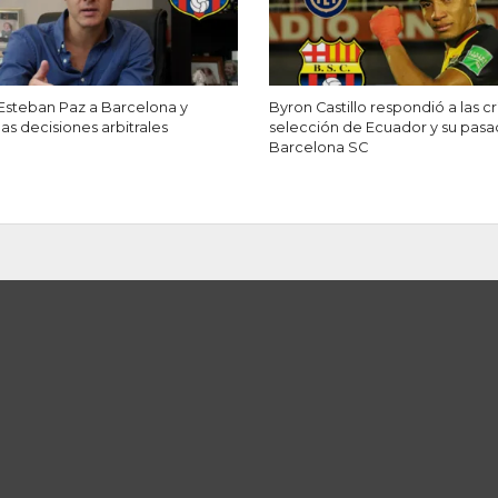
Esteban Paz a Barcelona y
Byron Castillo respondió a las crí
as decisiones arbitrales
selección de Ecuador y su pas
Barcelona SC
récord de “El Huevo”