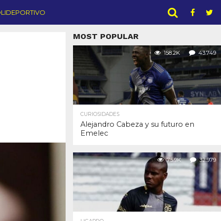
LIDEPORTIVO
MOST POPULAR
158.2K
43.749
CURIOSIDADES
Alejandro Cabeza y su futuro en
Emelec
75.9K
32.979