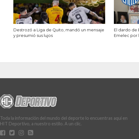
Destrozó a Liga de Quito, mandó un mensaje
El dardo de 
y presumió sus lujos
Emelec por l
CURIOSIDADES
Lionel Messi rompió el 
By
Jonathan Vera
Posted on
diciembre 20, 2022