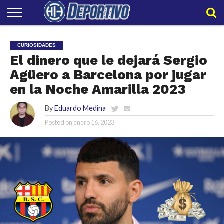
LIGAPRO
NACIONAL
INTERNACIONAL
EMBAJADORES
POLIDEPORTIVO
POLÍTICAS
CONTACTO
EQUIPO
CURIOSIDADES
DE
HIT
HIT
PRIVACIDAD
El dinero que le dejará Sergio
Agüero a Barcelona por jugar
en la Noche Amarilla 2023
By
Eduardo Medina
Posted on
enero 16, 2023