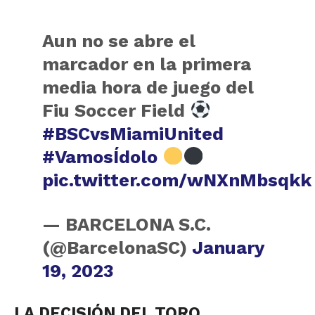
Aun no se abre el
marcador en la primera
media hora de juego del
Fiu Soccer Field
#BSCvsMiamiUnited
#VamosÍdolo
pic.twitter.com/wNXnMbsqkk
— BARCELONA S.C.
(@BarcelonaSC)
January
19, 2023
LA DECISIÓN DEL TORO