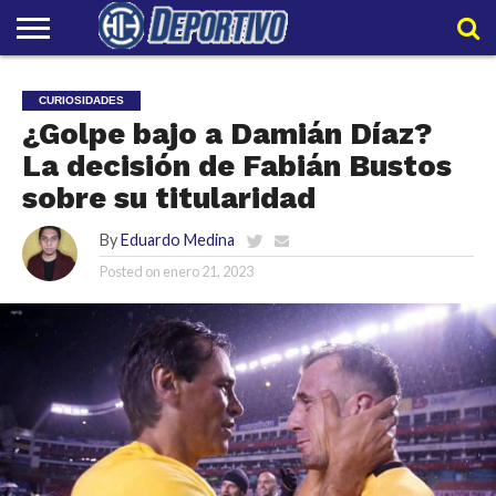
LIGAPRO
NACIONAL
INTERNACIONAL
EMBAJADORES
POLIDEPORTIVO
POLÍTICAS
CONTACTO
EQUIPO
CURIOSIDADES
DE
HIT
HIT
PRIVACIDAD
¿Golpe bajo a Damián Díaz?
La decisión de Fabián Bustos
sobre su titularidad
By
Eduardo Medina
Posted on
enero 21, 2023