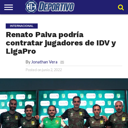
LIGAPRO
NACIONAL
INTERNACIONAL
EMBAJADORES
POLIDEPORTIVO
POLÍTICAS
CONTACTO
EQUIPO
INTERNACIONAL
DE
HIT
HIT
PRIVACIDAD
Renato Paiva podría
contratar jugadores de IDV y
LigaPro
By
Jonathan Vera
Posted on
junio 2, 2022