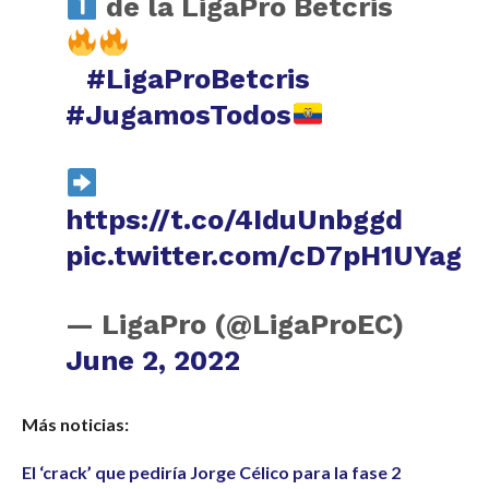
de la LigaPro Betcris
⠀
#LigaProBetcris
#JugamosTodos
https://t.co/4IduUnbggd
pic.twitter.com/cD7pH1UYag
— LigaPro (@LigaProEC)
June 2, 2022
Más noticias:
El ‘crack’ que pediría Jorge Célico para la fase 2