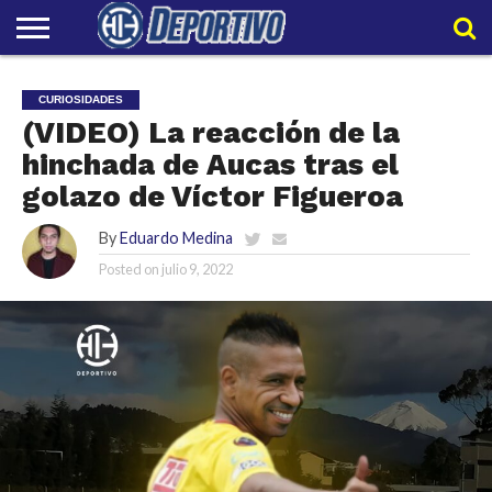
LIGAPRO
NACIONAL
INTERNACIONAL
EMBAJADORES
POLIDEPORTIVO
POLÍTICAS
CONTACTO
EQUIPO
CURIOSIDADES
DE
HIT
HIT
PRIVACIDAD
(VIDEO) La reacción de la
hinchada de Aucas tras el
golazo de Víctor Figueroa
By
Eduardo Medina
Posted on
julio 9, 2022