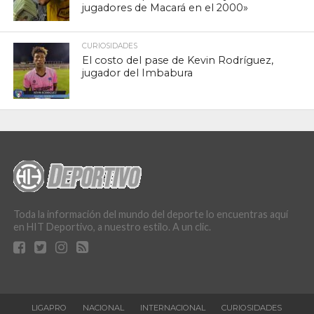
jugadores de Macará en el 2000»
CURIOSIDADES
El costo del pase de Kevin Rodríguez,
jugador del Imbabura
Toda la información del mundo del deporte lo encuentras aquí
en HIT Deportivo, a nuestro estilo. A un clic.
LIGAPRO
NACIONAL
INTERNACIONAL
CURIOSIDADES