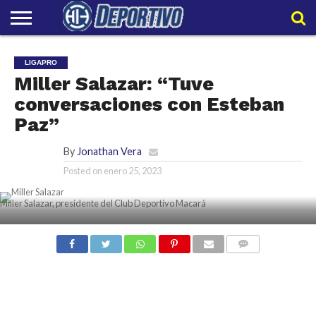
LIGAPRO
NACIONAL
INTERNACIONAL
EMBAJADORES
POLIDEPORTIVO
POLÍTICAS
CONTACTO
EQUIPO
LIGAPRO
DE
HIT
HIT
Miller Salazar: “Tuve
PRIVACIDAD
conversaciones con Esteban
Paz”
By
Jonathan Vera
Posted on
enero 25, 2023
Miller Salazar, presidente del Club Deportivo Macará
COMMENTS