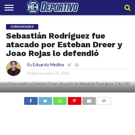
LIGAPRO
NACIONAL
INTERNACIONAL
EMBAJADORES
POLIDEPORTIVO
POLÍTICAS
CONTACTO
EQUIPO
CURIOSIDADES
DE
HIT
HIT
Sebastián Rodríguez fue
PRIVACIDAD
atacado por Esteban Dreer y
Joao Rojas lo defendió
By
Eduardo Medina
Posted on
enero 19, 2022
Joao Rojas explicó a Esteban Dreer situación de Sebastián Rodríguez. Foto: HD
COMMENTS